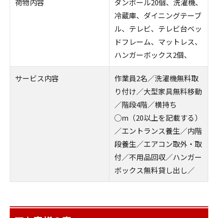
荷物内容
ダンボール20個、洗濯機、
冷蔵庫、ダイニングテーブ
ル、テレビ、テレビ台ベッ
ドフレーム、マットレス、
ハンガーボックス2個、
サービス内容
作業員2名／洗濯機無料取
り付け／大型家具無料移動
／階段4階／横持ち
◯m（20以上を記載する）
／エントランス養生／内階
段養生／エアコン取外・取
付／不用品回収／ハンガー
ボックス無料貸し出し／