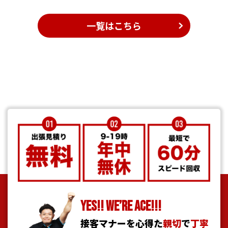
一覧はこちら
YES!! WE’RE ACE!!!
接客マナーを心得た
親切
で
丁寧