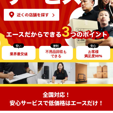
近くの店舗を探す
安い
便利
安心
不用品回収も
お客様
業界最安値
できる
満足度98%
全国対応！
安心サービスで低価格はエースだけ！