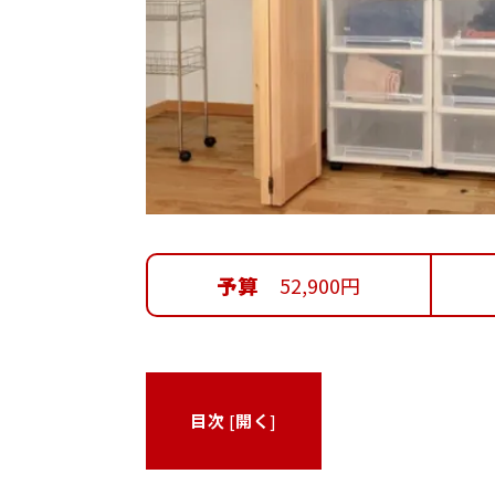
予算
52,900円
目次
[
開く
]