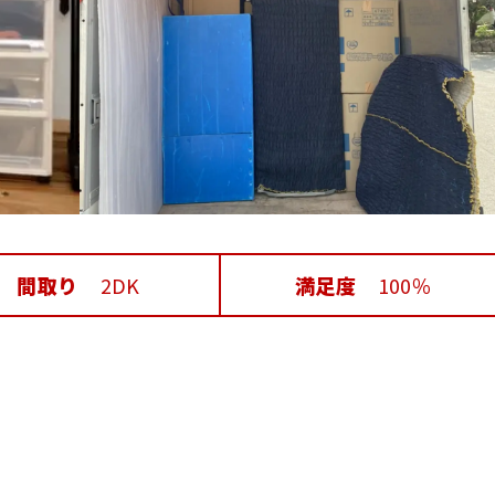
間取り
2DK
満足度
100％