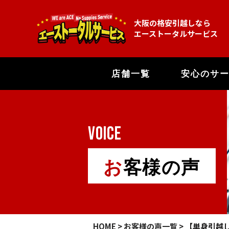
大阪の格安引越しなら
エーストータルサービス
店舗一覧
安心のサ
VOICE
お客様の声
HOME
>
お客様の声一覧
> 【単身引